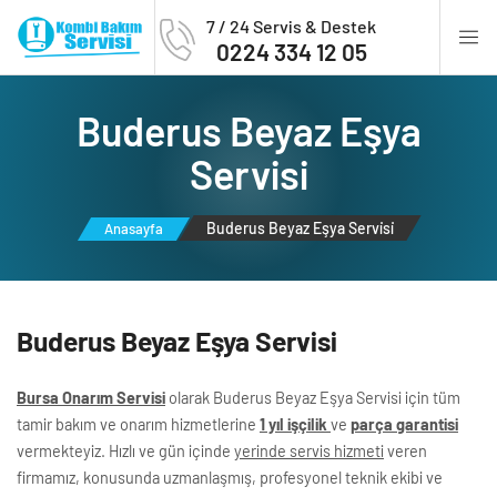
7 / 24 Servis & Destek
0224 334 12 05
Buderus Beyaz Eşya
Servi̇si̇
Buderus Beyaz Eşya Servi̇si̇
Anasayfa
Buderus Beyaz Eşya Servi̇si̇
Bursa Onarım Servisi
olarak Buderus Beyaz Eşya Servisi için tüm
tamir bakım ve onarım hizmetlerine
1 yıl işçilik
ve
parça garantisi
vermekteyiz. Hızlı ve gün içinde
yerinde servis hizmeti
veren
firmamız, konusunda uzmanlaşmış, profesyonel teknik ekibi ve