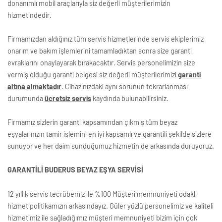
donanımlı mobil araçlarıyla siz değerli müşterilerimizin
hizmetindedir.
Firmamızdan aldığınız tüm servis hizmetlerinde servis ekiplerimiz
onarım ve bakım işlemlerini tamamladıktan sonra size garanti
evraklarını onaylayarak bırakacaktır. Servis personelimizin size
vermiş olduğu garanti belgesi siz değerli müşterilerimizi
garanti
altına almaktadır
. Cihazınızdaki aynı sorunun tekrarlanması
durumunda
ücretsiz servis
kaydında bulunabilirsiniz.
Firmamız sizlerin garanti kapsamından çıkmış tüm beyaz
eşyalarınızın tamir işlemini en iyi kapsamlı ve garantili şekilde sizlere
sunuyor ve her daim sunduğumuz hizmetin de arkasında duruyoruz.
GARANTİLİ BUDERUS BEYAZ EŞYA SERVİSİ
12 yıllık servis tecrübemiz ile %100 Müşteri memnuniyeti odaklı
hizmet politikamızın arkasındayız. Güler yüzlü personelimiz ve kaliteli
hizmetimiz ile sağladığımız müşteri memnuniyeti bizim için çok