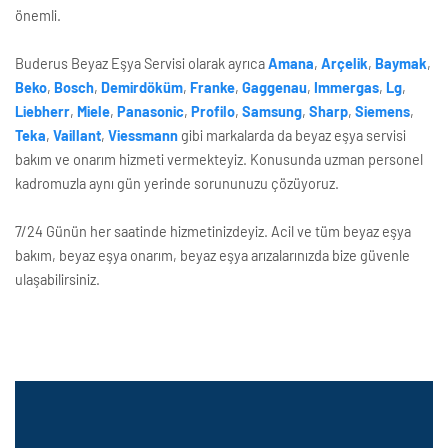
önemli.
Buderus Beyaz Eşya Servisi olarak ayrıca
Amana
,
Arçelik
,
Baymak
,
Beko
,
Bosch
,
Demirdöküm
,
Franke
,
Gaggenau
,
Immergas
,
Lg
,
Liebherr
,
Miele
,
Panasonic
,
Profilo
,
Samsung
,
Sharp
,
Siemens
,
Teka
,
Vaillant
,
Viessmann
gibi markalarda da beyaz eşya servisi
bakım ve onarım hizmeti vermekteyiz. Konusunda uzman personel
kadromuzla aynı gün yerinde sorununuzu çözüyoruz.
7/24 Günün her saatinde hizmetinizdeyiz. Acil ve tüm beyaz eşya
bakım, beyaz eşya onarım, beyaz eşya arızalarınızda bize güvenle
ulaşabilirsiniz.