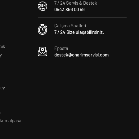
7 / 24 Servis & Destek
0543 856 00 59
Çalışma Saatleri
7 / 24 Bize ulaşabilirsiniz.
cık
Eposta
y
destek@onarimservisi.com
bey
a
akemalpaşa