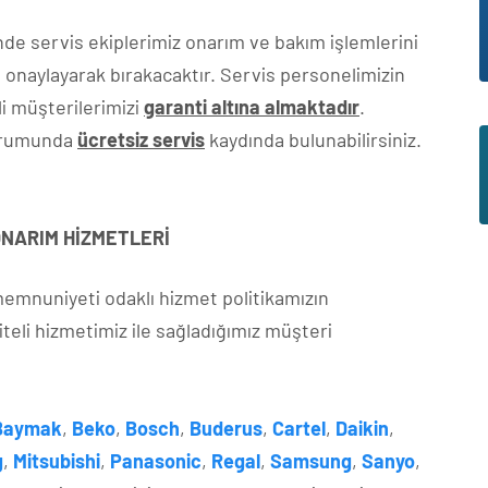
de servis ekiplerimiz onarım ve bakım işlemlerini
 onaylayarak bırakacaktır. Servis personelimizin
li müşterilerimizi
garanti altına almaktadır
.
durumunda
ücretsiz servis
kaydında bulunabilirsiniz.
 ONARIM HİZMETLERİ
 memnuniyeti odaklı hizmet politikamızın
iteli hizmetimiz ile sağladığımız müşteri
Baymak
,
Beko
,
Bosch
,
Buderus
,
Cartel
,
Daikin
,
g
,
Mitsubishi
,
Panasonic
,
Regal
,
Samsung
,
Sanyo
,