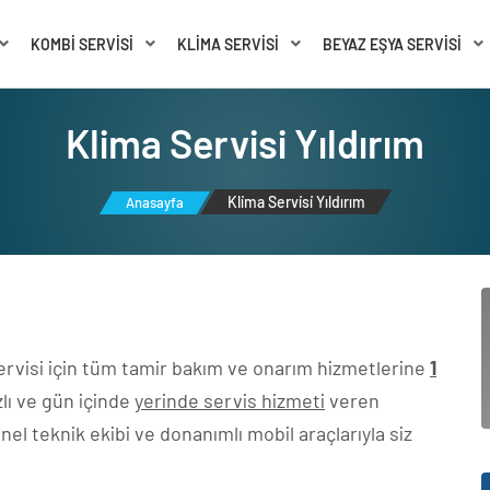
KOMBI SERVISI
KLIMA SERVISI
BEYAZ EŞYA SERVISI
Kli̇ma Servi̇si̇ Yıldırım
Kli̇ma Servi̇si̇ Yıldırım
Anasayfa
Servisi için tüm tamir bakım ve onarım hizmetlerine
1
lı ve gün içinde
yerinde servis hizmeti
veren
 teknik ekibi ve donanımlı mobil araçlarıyla siz