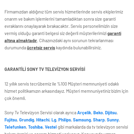
Firmamızdan aldığınız tüm servis hizmetlerinde servis ekiplerimiz
onarım ve bakım işlemlerini tamamladıktan sonra size garanti
evraklarını onaylayarak bırakacaktır. Servis personelimizin size
vermiş olduğu garanti belgesi siz değerli müşterilerimizi
garanti
altına almaktadır
. Cihazınızdaki aynı sorunun tekrarlanması
durumunda
ücretsiz servis
kaydında bulunabilirsiniz.
GARANTİLİ SONY TV TELEVİZYON SERVİSİ
12 yıllık servis tecrübemiz ile %100 Müşteri memnuniyeti odaklı
hizmet politikamızın arkasındayız. Müşteri memnuniyetiniz bizim için
çok önemli.
Sony Tv Televizyon Servisi olarak ayrıca
Arçelik
,
Beko
,
Dijitsu
,
Fujitsu
,
Grundig
,
Hitachi
,
Lg
,
Philips
,
Samsung
,
Sharp
,
Sunny
,
Telefunken
,
Toshiba
,
Vestel
gibi markalarda da tv televizyon servisi