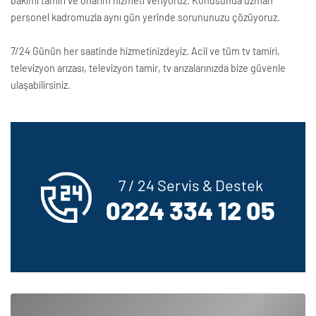
bakımı tamiri ve onarım hizmeti veriyoruz. Konusunda uzman
personel kadromuzla aynı gün yerinde sorununuzu çözüyoruz.
7/24 Günün her saatinde hizmetinizdeyiz. Acil ve tüm tv tamiri,
televizyon arızası, televizyon tamir, tv arızalarınızda bize güvenle
ulaşabilirsiniz.
7 / 24 Servis & Destek
0224 334 12 05