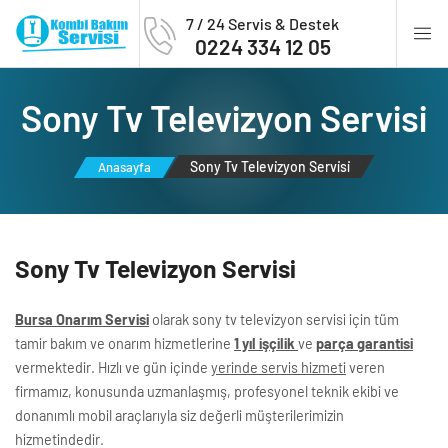
7 / 24 Servis & Destek
0224 334 12 05
Sony Tv Televi̇zyon Servi̇si̇
Sony Tv Televi̇zyon Servi̇si̇
Anasayfa
Sony Tv Televi̇zyon Servi̇si̇
Bursa Onarım Servisi
olarak sony tv televizyon servisi için tüm
tamir bakım ve onarım hizmetlerine
1 yıl işçilik
ve
parça garantisi
vermektedir. Hızlı ve gün içinde
yerinde servis hizmeti
veren
firmamız, konusunda uzmanlaşmış, profesyonel teknik ekibi ve
donanımlı mobil araçlarıyla siz değerli müşterilerimizin
hizmetindedir.