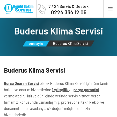
7 / 24 Servis & Destek
0224 334 12 05
Buderus Kli̇ma Servi̇si̇
Buderus Kli̇ma Servi̇si̇
Anasayfa
Buderus Kli̇ma Servi̇si̇
Bursa Onarım Servisi
olarak Buderus Klima Servisi için tüm tamir
bakım ve onarım hizmetlerine
1 yıl işçilik
ve
parça garantisi
vermektedir. Hızlı ve gün içinde
yerinde servis hizmeti
veren
firmamız, konusunda uzmanlaşmış, profesyonel teknik ekibi ve
donanımlı mobil araçlarıyla siz değerli müşterilerimizin
hizmetindedir.