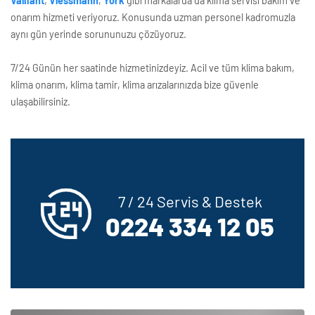
Vaillant
,
Viessmann
,
York
gibi markalarda da klima servisi bakım ve
onarım hizmeti veriyoruz. Konusunda uzman personel kadromuzla
aynı gün yerinde sorununuzu çözüyoruz.
7/24 Günün her saatinde hizmetinizdeyiz. Acil ve tüm klima bakım,
klima onarım, klima tamir, klima arızalarınızda bize güvenle
ulaşabilirsiniz.
7 / 24 Servis & Destek
0224 334 12 05