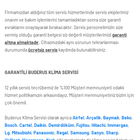
Firmamızdan aldığınız tüm servis hizmetlerinde servis ekiplerimiz
onarım ve bakım işlemlerini tamamladıktan sonra size garanti
evraklarını onaylayarak bırakacaktır. Servis personelimizin size
vermiş olduğu garanti belgesi siz değerli müşterilerimizi
garanti
altına almaktadır
. Cihazınızdaki aynı sorunun tekrarlanması
durumunda
ücretsiz servis
kaydında bulunabilirsiniz.
GARANTİLİ BUDERUS KLİMA SERVİSİ
12 yıllık servis tecrübemiz ile %100 Müşteri memnuniyeti odaklı
hizmet politikamızın arkasındayız. Müşteri memnuniyetiniz bizim için
çok önemli.
Buderus Klima Servisi olarak ayrıca
Airfel
,
Arçelik
,
Baymak
,
Beko
,
Bosch
,
Cartel
,
Daikin
,
Demirdöküm
,
Fujitsu
,
Hitachi
,
Immergas
,
Lg
,
Mitsubishi
,
Panasonic
,
Regal
,
Samsung
,
Sanyo
,
Sharp
,