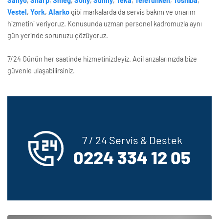
Sanyo
,
Sharp
,
Smeg
,
Sony
,
Sunny
,
Teka
,
Telefunken
,
Toshiba
,
Vestel
,
York
,
Alarko
gibi markalarda da servis bakım ve onarım
hizmetini veriyoruz. Konusunda uzman personel kadromuzla aynı
gün yerinde sorunuzu çözüyoruz.
7/24 Günün her saatinde hizmetinizdeyiz. Acil arızalarınızda bize
güvenle ulaşabilirsiniz.
7 / 24 Servis & Destek
0224 334 12 05