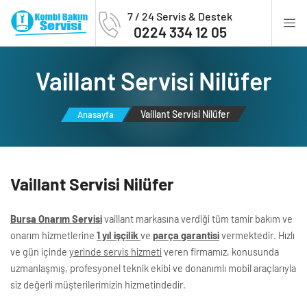
7 / 24 Servis & Destek
0224 334 12 05
Vai̇llant Servi̇si̇ Ni̇lüfer
Vai̇llant Servi̇si̇ Ni̇lüfer
Anasayfa
Vai̇llant Servi̇si̇ Ni̇lüfer
Bursa Onarım Servisi
vaillant markasına verdiği tüm tamir bakım ve
onarım hizmetlerine
1 yıl işçilik
ve
parça garantisi
vermektedir. Hızlı
ve gün içinde
yerinde servis hizmeti
veren firmamız, konusunda
uzmanlaşmış, profesyonel teknik ekibi ve donanımlı mobil araçlarıyla
siz değerli müşterilerimizin hizmetindedir.