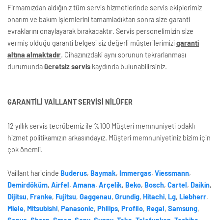
Firmamızdan aldığınız tüm servis hizmetlerinde servis ekiplerimiz
onarım ve bakım işlemlerini tamamladıktan sonra size garanti
evraklarını onaylayarak bırakacaktır. Servis personelimizin size
vermiş olduğu garanti belgesi siz değerli müşterilerimizi
garanti
altına almaktadır
. Cihazınızdaki aynı sorunun tekrarlanması
durumunda
ücretsiz servis
kaydında bulunabilirsiniz.
GARANTİLİ VAİLLANT SERVİSİ NİLÜFER
12 yıllık servis tecrübemiz ile %100 Müşteri memnuniyeti odaklı
hizmet politikamızın arkasındayız. Müşteri memnuniyetiniz bizim için
çok önemli.
Vaillant haricinde
Buderus
,
Baymak
,
Immergas
,
Viessmann
,
Demirdöküm
,
Airfel
,
Amana
,
Arçelik
,
Beko
,
Bosch
,
Cartel
,
Daikin
,
Dijitsu
,
Franke
,
Fujitsu
,
Gaggenau
,
Grundig
,
Hitachi
,
Lg
,
Liebherr
,
Miele
,
Mitsubishi
,
Panasonic
,
Philips
,
Profilo
,
Regal
,
Samsung
,