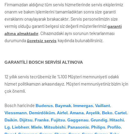
Firmamızdan aldığınız tüm servis hizmetlerinde servis ekiplerimiz
onarım ve bakım işlemlerini tamamladıktan sonra size garanti
evraklarını onaylayarak bırakacaktır. Servis personelimizin size
vermiş olduğu garanti belgesi siz değerli müşterilerimizi
garanti
. Cihazınızdaki aynı sorunun tekrarlanması
altına almaktadır
durumunda
kaydında bulunabilirsiniz.
ücretsiz servis
GARANTİLİ BOSCH SERVİSİ ALTINOVA
12 yıllık servis tecrübemiz ile %100 Müşteri memnuniyeti odaklı
hizmet politikamızın arkasındayız. Müşteri memnuniyetiniz bizim için
çok önemli.
Bosch haricinde
,
,
,
,
Buderus
Baymak
Immergas
Vaillant
,
,
,
,
,
,
,
Viessmann
Demirdöküm
Airfel
Amana
Arçelik
Beko
Cartel
,
,
,
,
,
,
,
Daikin
Dijitsu
Franke
Fujitsu
Gaggenau
Grundig
Hitachi
,
,
,
,
,
,
,
Lg
Liebherr
Miele
Mitsubishi
Panasonic
Philips
Profilo