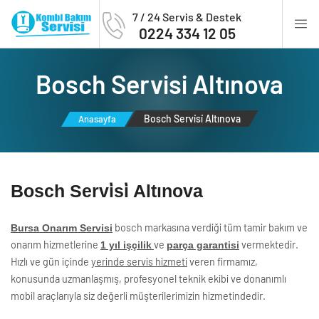
7 / 24 Servis & Destek
0224 334 12 05
Bosch Servi̇si̇ Altınova
Bosch Servi̇si̇ Altınova
Anasayfa
Bosch Servi̇si̇ Altınova
bosch markasına verdiği tüm tamir bakım ve
Bursa Onarım Servisi
onarım hizmetlerine
ve
vermektedir.
1 yıl işçilik
parça garantisi
Hızlı ve gün içinde
yerinde servis hizmeti
veren firmamız,
konusunda uzmanlaşmış, profesyonel teknik ekibi ve donanımlı
mobil araçlarıyla siz değerli müşterilerimizin hizmetindedir.