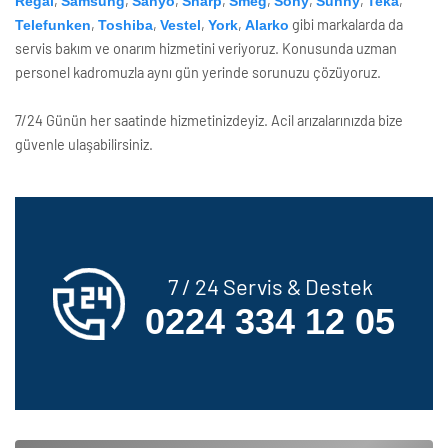
,
,
,
,
,
,
,
,
Regal
Samsung
Sanyo
Sharp
Smeg
Sony
Sunny
Teka
,
,
,
,
gibi markalarda da
Telefunken
Toshiba
Vestel
York
Alarko
servis bakım ve onarım hizmetini veriyoruz. Konusunda uzman
personel kadromuzla aynı gün yerinde sorunuzu çözüyoruz.
7/24 Günün her saatinde hizmetinizdeyiz. Acil arızalarınızda bize
güvenle ulaşabilirsiniz.
7 / 24 Servis & Destek
0224 334 12 05