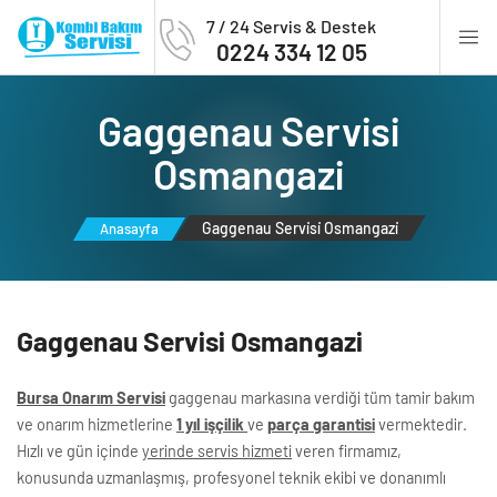
7 / 24 Servis & Destek
0224 334 12 05
Gaggenau Servi̇si̇
Osmangazi̇
Gaggenau Servi̇si̇ Osmangazi̇
Anasayfa
Gaggenau Servi̇si̇ Osmangazi̇
Bursa Onarım Servisi
gaggenau markasına verdiği tüm tamir bakım
ve onarım hizmetlerine
1 yıl işçilik
ve
parça garantisi
vermektedir.
Hızlı ve gün içinde
yerinde servis hizmeti
veren firmamız,
konusunda uzmanlaşmış, profesyonel teknik ekibi ve donanımlı