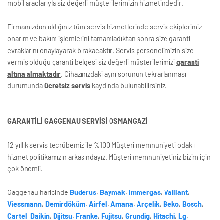
mobil araçlarıyla siz değerli müşterilerimizin hizmetindedir.
Firmamızdan aldığınız tüm servis hizmetlerinde servis ekiplerimiz
onarım ve bakım işlemlerini tamamladıktan sonra size garanti
evraklarını onaylayarak bırakacaktır. Servis personelimizin size
vermiş olduğu garanti belgesi siz değerli müşterilerimizi
garanti
altına almaktadır
. Cihazınızdaki aynı sorunun tekrarlanması
durumunda
ücretsiz servis
kaydında bulunabilirsiniz.
GARANTİLİ GAGGENAU SERVİSİ OSMANGAZİ
12 yıllık servis tecrübemiz ile %100 Müşteri memnuniyeti odaklı
hizmet politikamızın arkasındayız. Müşteri memnuniyetiniz bizim için
çok önemli.
Gaggenau haricinde
Buderus
,
Baymak
,
Immergas
,
Vaillant
,
Viessmann
,
Demirdöküm
,
Airfel
,
Amana
,
Arçelik
,
Beko
,
Bosch
,
Cartel
,
Daikin
,
Dijitsu
,
Franke
,
Fujitsu
,
Grundig
,
Hitachi
,
Lg
,