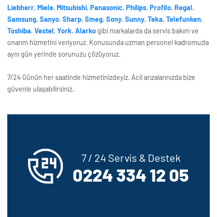
Liebherr
,
Miele
,
Mitsubishi
,
Panasonic
,
Philips
,
Profilo
,
Regal
,
Samsung
,
Sanyo
,
Sharp
,
Smeg
,
Sony
,
Sunny
,
Teka
,
Telefunken
,
Toshiba
,
Vestel
,
York
,
Alarko
gibi markalarda da servis bakım ve
onarım hizmetini veriyoruz. Konusunda uzman personel kadromuzla
aynı gün yerinde sorunuzu çözüyoruz.
7/24 Günün her saatinde hizmetinizdeyiz. Acil arızalarınızda bize
güvenle ulaşabilirsiniz.
7 / 24 Servis & Destek
0224 334 12 05