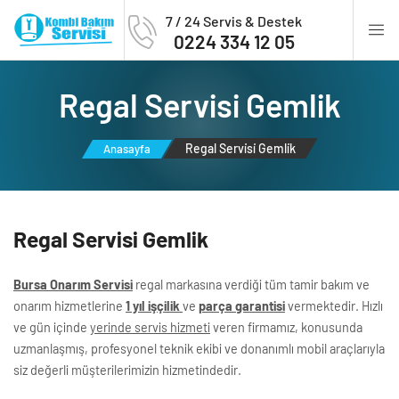
7 / 24 Servis & Destek
0224 334 12 05
Regal Servi̇si̇ Gemli̇k
Regal Servi̇si̇ Gemli̇k
Anasayfa
Regal Servi̇si̇ Gemli̇k
Bursa Onarım Servisi
regal markasına verdiği tüm tamir bakım ve
onarım hizmetlerine
1 yıl işçilik
ve
parça garantisi
vermektedir. Hızlı
ve gün içinde
yerinde servis hizmeti
veren firmamız, konusunda
uzmanlaşmış, profesyonel teknik ekibi ve donanımlı mobil araçlarıyla
siz değerli müşterilerimizin hizmetindedir.