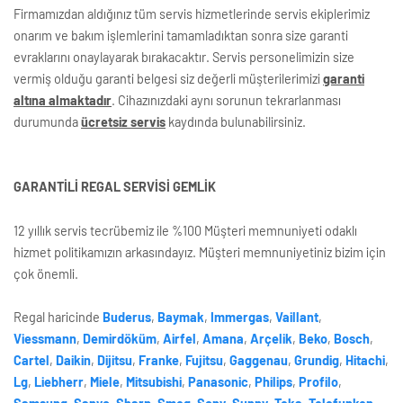
Firmamızdan aldığınız tüm servis hizmetlerinde servis ekiplerimiz
onarım ve bakım işlemlerini tamamladıktan sonra size garanti
evraklarını onaylayarak bırakacaktır. Servis personelimizin size
vermiş olduğu garanti belgesi siz değerli müşterilerimizi
garanti
altına almaktadır
. Cihazınızdaki aynı sorunun tekrarlanması
durumunda
ücretsiz servis
kaydında bulunabilirsiniz.
GARANTİLİ REGAL SERVİSİ GEMLİK
12 yıllık servis tecrübemiz ile %100 Müşteri memnuniyeti odaklı
hizmet politikamızın arkasındayız. Müşteri memnuniyetiniz bizim için
çok önemli.
Regal haricinde
Buderus
,
Baymak
,
Immergas
,
Vaillant
,
Viessmann
,
Demirdöküm
,
Airfel
,
Amana
,
Arçelik
,
Beko
,
Bosch
,
Cartel
,
Daikin
,
Dijitsu
,
Franke
,
Fujitsu
,
Gaggenau
,
Grundig
,
Hitachi
,
Lg
,
Liebherr
,
Miele
,
Mitsubishi
,
Panasonic
,
Philips
,
Profilo
,