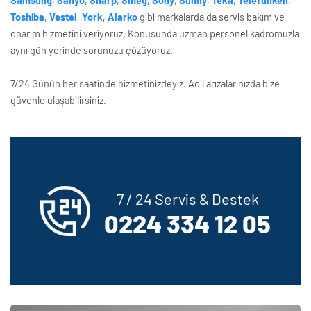
Samsung
,
Sanyo
,
Sharp
,
Smeg
,
Sony
,
Sunny
,
Teka
,
Telefunken
,
Toshiba
,
Vestel
,
York
,
Alarko
gibi markalarda da servis bakım ve
onarım hizmetini veriyoruz. Konusunda uzman personel kadromuzla
aynı gün yerinde sorunuzu çözüyoruz.
7/24 Günün her saatinde hizmetinizdeyiz. Acil arızalarınızda bize
güvenle ulaşabilirsiniz.
7 / 24 Servis & Destek
0224 334 12 05