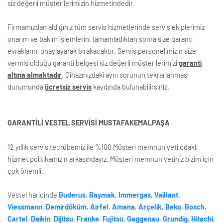
siz değerli müşterilerimizin hizmetindedir.
Firmamızdan aldığınız tüm servis hizmetlerinde servis ekiplerimiz
onarım ve bakım işlemlerini tamamladıktan sonra size garanti
evraklarını onaylayarak bırakacaktır. Servis personelimizin size
vermiş olduğu garanti belgesi siz değerli müşterilerimizi
garanti
altına almaktadır
. Cihazınızdaki aynı sorunun tekrarlanması
durumunda
ücretsiz servis
kaydında bulunabilirsiniz.
GARANTİLİ VESTEL SERVİSİ MUSTAFAKEMALPAŞA
12 yıllık servis tecrübemiz ile %100 Müşteri memnuniyeti odaklı
hizmet politikamızın arkasındayız. Müşteri memnuniyetiniz bizim için
çok önemli.
Vestel haricinde
Buderus
,
Baymak
,
Immergas
,
Vaillant
,
Viessmann
,
Demirdöküm
,
Airfel
,
Amana
,
Arçelik
,
Beko
,
Bosch
,
Cartel
,
Daikin
,
Dijitsu
,
Franke
,
Fujitsu
,
Gaggenau
,
Grundig
,
Hitachi
,