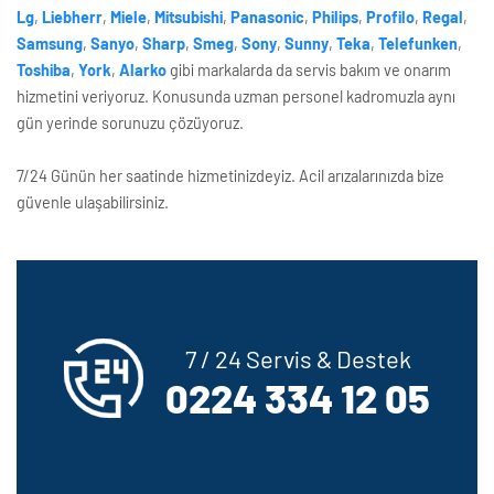
Lg
,
Liebherr
,
Miele
,
Mitsubishi
,
Panasonic
,
Philips
,
Profilo
,
Regal
,
Samsung
,
Sanyo
,
Sharp
,
Smeg
,
Sony
,
Sunny
,
Teka
,
Telefunken
,
Toshiba
,
York
,
Alarko
gibi markalarda da servis bakım ve onarım
hizmetini veriyoruz. Konusunda uzman personel kadromuzla aynı
gün yerinde sorunuzu çözüyoruz.
7/24 Günün her saatinde hizmetinizdeyiz. Acil arızalarınızda bize
güvenle ulaşabilirsiniz.
7 / 24 Servis & Destek
0224 334 12 05