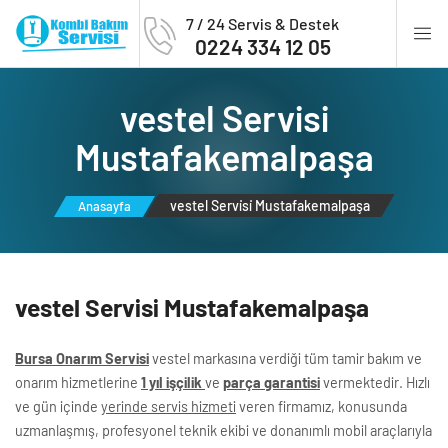
7 / 24 Servis & Destek
0224 334 12 05
vestel Servi̇si̇
Mustafakemalpaşa
vestel Servi̇si̇ Mustafakemalpaşa
Anasayfa
vestel Servi̇si̇ Mustafakemalpaşa
Bursa Onarım Servisi
vestel markasına verdiği tüm tamir bakım ve
onarım hizmetlerine
1 yıl işçilik
ve
parça garantisi
vermektedir. Hızlı
ve gün içinde
yerinde servis hizmeti
veren firmamız, konusunda
uzmanlaşmış, profesyonel teknik ekibi ve donanımlı mobil araçlarıyla