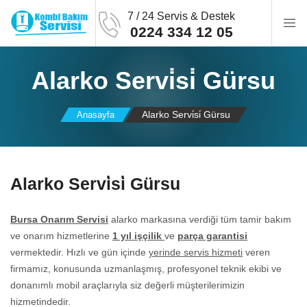
7 / 24 Servis & Destek
0224 334 12 05
Alarko Servi̇si̇ Gürsu
Alarko Servi̇si̇ Gürsu
Anasayfa
Alarko Servi̇si̇ Gürsu
Bursa Onarım Servisi
alarko markasına verdiği tüm tamir bakım
ve onarım hizmetlerine
1 yıl işçilik
ve
parça garantisi
vermektedir. Hızlı ve gün içinde
yerinde servis hizmeti
veren
firmamız, konusunda uzmanlaşmış, profesyonel teknik ekibi ve
donanımlı mobil araçlarıyla siz değerli müşterilerimizin
hizmetindedir.