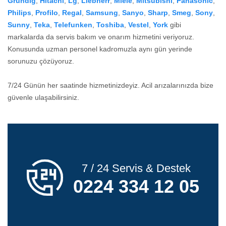
Grundig
,
Hitachi
,
Lg
,
Liebherr
,
Miele
,
Mitsubishi
,
Panasonic
,
Philips
,
Profilo
,
Regal
,
Samsung
,
Sanyo
,
Sharp
,
Smeg
,
Sony
,
Sunny
,
Teka
,
Telefunken
,
Toshiba
,
Vestel
,
York
gibi
markalarda da servis bakım ve onarım hizmetini veriyoruz.
Konusunda uzman personel kadromuzla aynı gün yerinde
sorunuzu çözüyoruz.
7/24 Günün her saatinde hizmetinizdeyiz. Acil arızalarınızda bize
güvenle ulaşabilirsiniz.
7 / 24 Servis & Destek
0224 334 12 05