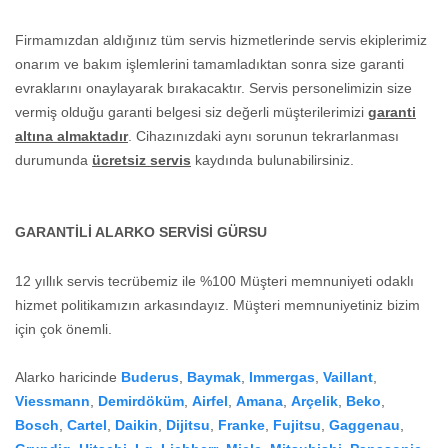
Firmamızdan aldığınız tüm servis hizmetlerinde servis ekiplerimiz
onarım ve bakım işlemlerini tamamladıktan sonra size garanti
evraklarını onaylayarak bırakacaktır. Servis personelimizin size
vermiş olduğu garanti belgesi siz değerli müşterilerimizi
garanti
altına almaktadır
. Cihazınızdaki aynı sorunun tekrarlanması
durumunda
ücretsiz servis
kaydında bulunabilirsiniz.
GARANTİLİ ALARKO SERVİSİ GÜRSU
12 yıllık servis tecrübemiz ile %100 Müşteri memnuniyeti odaklı
hizmet politikamızın arkasındayız. Müşteri memnuniyetiniz bizim
için çok önemli.
Alarko haricinde
Buderus
,
Baymak
,
Immergas
,
Vaillant
,
Viessmann
,
Demirdöküm
,
Airfel
,
Amana
,
Arçelik
,
Beko
,
Bosch
,
Cartel
,
Daikin
,
Dijitsu
,
Franke
,
Fujitsu
,
Gaggenau
,